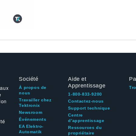
Société
Aide et
Pa
Apprentissage
 aux
À propos de
Tr
nous
e
1-800-833-9200
Travailler chez
ion
Contactez-nous
Tektronix
Support technique
Newsroom
Centre
Événements
ité
d'apprentissage
EA Elektro-
Ressources du
Automatik
propriétaire