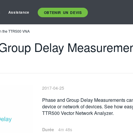
s
Assistance
OBTENIR UN DEVIS
th the TTR500 VNA
Group Delay Measuremen
2017-04-25
Phase and Group Delay Measurements can be 
device or network of devices. See how easy
TTR500 Vector Network Analyzer.
Durée
4m 48s