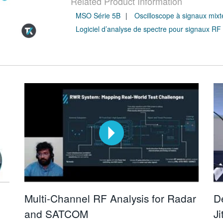
Related Product Information
MSO Série 5B
Oscilloscope à signaux mix
Logiciel d’analyse de spectre pour signaux RF e
Multi-Channel RF Analysis for Radar
D
and SATCOM
Ji