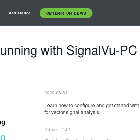
s
Assistance
OBTENIR UN DEVIS
running with SignalVu-PC 
2020-08-31
Learn how to configure and get started wi
for vector signal analysis.
Durée
2:42