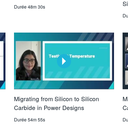
S
Durée
48m 30s
Du
Migrating from Silicon to Silicon
Mi
Carbide in Power Designs
C
Durée
54m 55s
Du