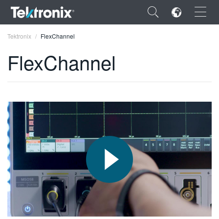
×
Tektronix
FlexChannel
FlexChannel
ENGLISH
FRANÇAIS
DEUTSCH
VIỆT NAM
简体中文
日本語
한국어