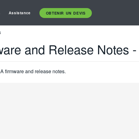
s
Assistance
OBTENIR UN DEVIS
4
are and Release Notes -
50A firmware and release notes.