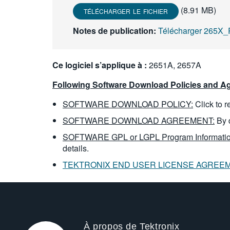
(8.91 MB)
TÉLÉCHARGER LE FICHIER
Notes de publication:
Télécharger 265X_
Ce logiciel s’applique à :
2651A, 2657A
Following Software Download Policies and Ag
SOFTWARE DOWNLOAD POLICY:
Click to 
SOFTWARE DOWNLOAD AGREEMENT:
By 
SOFTWARE GPL or LGPL Program Informatio
details.
TEKTRONIX END USER LICENSE AGREE
À propos de Tektronix