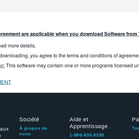
reement are applicable when you download Software from T
read more details.
downloading, you agree to the terms and conditions of agreeme
n:
This software may contain one or more programs licensed u
MENT
Société
Aide et
Pa
Apprentissage
 aux
À propos de
Tr
nous
e
1-800-833-9200