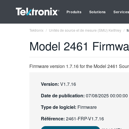
Produits
Solutions
Service
Tektronix
Unités de source et de mesure (SMU) Keithley
M
Model 2461 Firmwar
Firmware version 1.7.16 for the Model 2461 Sour
Version:
V1.7.16
Date de publication:
07/08/2025 00:00:00
Type de logiciel:
Firmware
Référence:
2461-FRP-V1.7.16