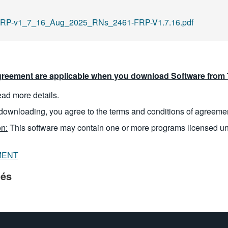
-FRP-v1_7_16_Aug_2025_RNs_2461-FRP-V1.7.16.pdf
reement are applicable when you download Software from T
read more details.
downloading, you agree to the terms and conditions of agreeme
n:
This software may contain one or more programs licensed u
MENT
iés