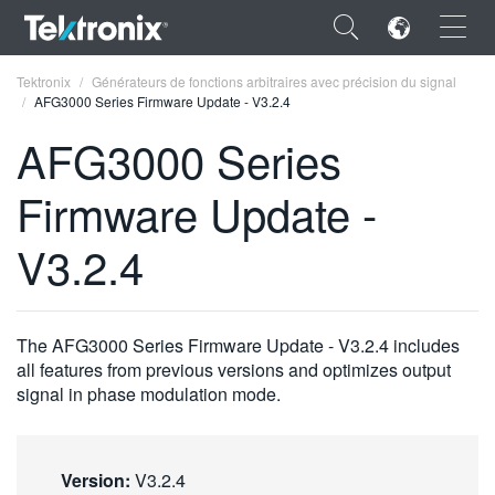
×
Tektronix
Générateurs de fonctions arbitraires avec précision du signal
AFG3000 Series Firmware Update - V3.2.4
AFG3000 Series
Firmware Update -
ENGLISH
V3.2.4
FRANÇAIS
DEUTSCH
The AFG3000 Series Firmware Update - V3.2.4 includes
VIỆT NAM
all features from previous versions and optimizes output
简体中文
signal in phase modulation mode.
日本語
한국어
Version:
V3.2.4