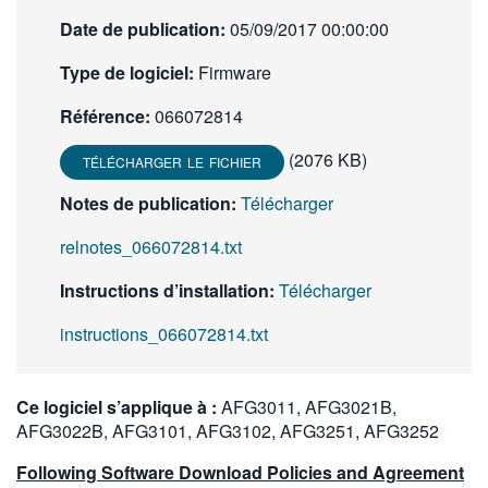
繁體中文
Date de publication:
05/09/2017 00:00:00
Type de logiciel:
Firmware
Référence:
066072814
(2076 KB)
TÉLÉCHARGER LE FICHIER
Notes de publication:
Télécharger
relnotes_066072814.txt
Instructions d’installation:
Télécharger
instructions_066072814.txt
Ce logiciel s’applique à :
AFG3011, AFG3021B,
AFG3022B, AFG3101, AFG3102, AFG3251, AFG3252
Following Software Download Policies and Agreement