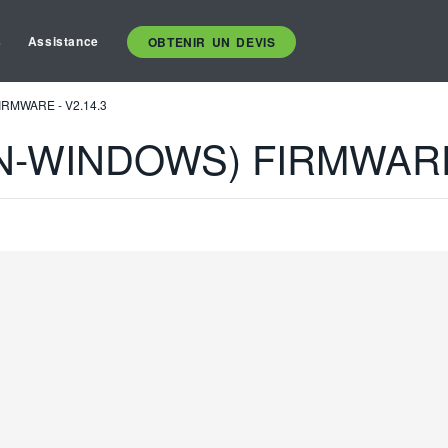
s
Assistance
OBTENIR UN DEVIS
IRMWARE - V2.14.3
ON-WINDOWS) FIRMWARE 