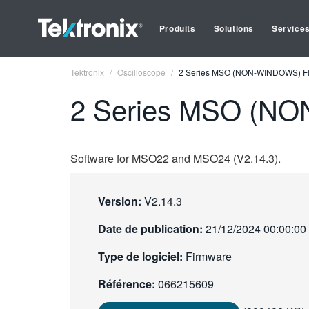
Produits
Solutions
Service
Tektronix
Oscilloscope
2 Series MSO (NON-WINDOWS) F
2 Series MSO (N
Software for MSO22 and MSO24 (V2.14.3).
Version:
V2.14.3
Date de publication:
21/12/2024 00:00:00
Type de logiciel:
Firmware
Référence:
066215609