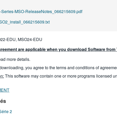
-6-Series-MSO-ReleaseNotes_066215609.pdf
SO2_install_066215609.txt
22-EDU, MSO24-EDU
reement are applicable when you download Software from T
read more details.
downloading, you agree to the terms and conditions of agreeme
n:
This software may contain one or more programs licensed u
MENT
iés
Série 2