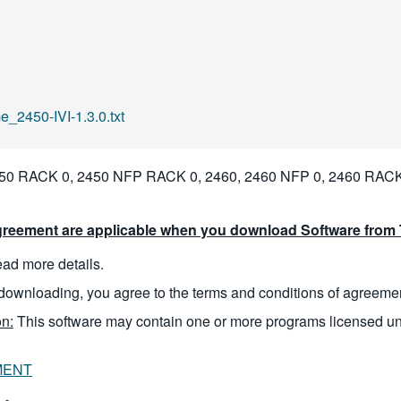
_2450-IVI-1.3.0.txt
50 RACK 0, 2450 NFP RACK 0, 2460, 2460 NFP 0, 2460 RACK
reement are applicable when you download Software from T
read more details.
downloading, you agree to the terms and conditions of agreeme
n:
This software may contain one or more programs licensed u
MENT