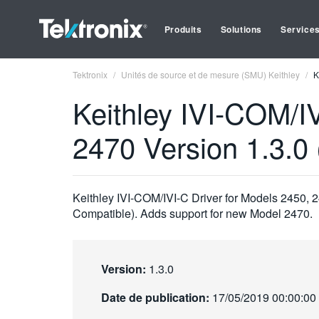
Produits
Solutions
Service
Tektronix
Unités de source et de mesure (SMU) Keithley
K
Keithley IVI-COM/IV
2470 Version 1.3.0 
Keithley IVI-COM/IVI-C Driver for Models 2450, 2
Compatible). Adds support for new Model 2470.
Version:
1.3.0
Date de publication:
17/05/2019 00:00:00