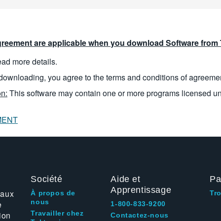
reement are applicable when you download Software from T
read more details.
downloading, you agree to the terms and conditions of agreeme
n:
This software may contain one or more programs licensed u
MENT
Société
Aide et
Pa
Apprentissage
 aux
À propos de
Tr
nous
e
1-800-833-9200
Travailler chez
ion
Contactez-nous