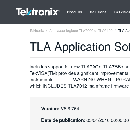
Produits
Solutions
Service
Tektronix
Analyseur logique TLA7000 et TLA6400
TLA App
TLA Application So
Includes support for new TLA7ACx, TLA7BBx, an
TekVISA(TM) provides significant improvements i
instruments.------------ WARNING WHEN UPGRADI
which INCLUDES TLA7012 mainframe firmware 
Version:
V5.6.754
Date de publication:
05/04/2010 00:00:00