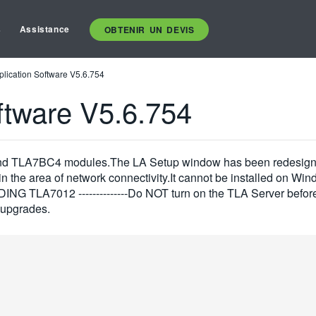
s
Assistance
OBTENIR UN DEVIS
lication Software V5.6.754
ftware V5.6.754
d TLA7BC4 modules.The LA Setup window has been redesigned 
n the area of network connectivity.It cannot be installed on W
NG TLA7012 --------------Do NOT turn on the TLA Server befo
upgrades.