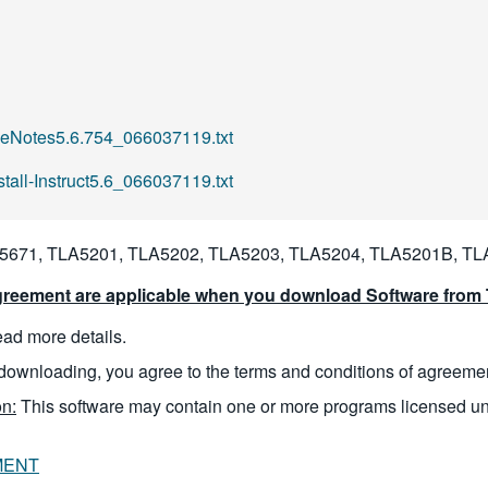
seNotes5.6.754_066037119.txt
stall-Instruct5.6_066037119.txt
5671, TLA5201, TLA5202, TLA5203, TLA5204, TLA5201B, T
reement are applicable when you download Software from T
read more details.
downloading, you agree to the terms and conditions of agreeme
n:
This software may contain one or more programs licensed u
MENT