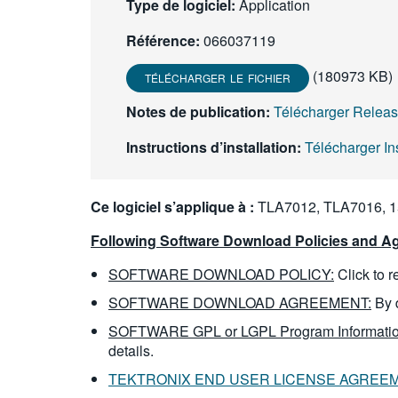
Type de logiciel:
Application
Référence:
066037119
(180973 KB)
TÉLÉCHARGER LE FICHIER
Notes de publication:
Télécharger Relea
Instructions d’installation:
Télécharger In
Ce logiciel s’applique à :
TLA7012, TLA7016, 1
Following Software Download Policies and Ag
SOFTWARE DOWNLOAD POLICY:
Click to 
SOFTWARE DOWNLOAD AGREEMENT:
By 
SOFTWARE GPL or LGPL Program Informatio
details.
TEKTRONIX END USER LICENSE AGREE