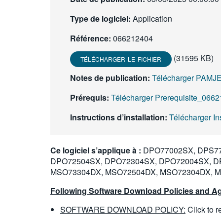
Type de logiciel:
Application
Référence:
066212404
(31595 KB)
TÉLÉCHARGER LE FICHIER
Notes de publication:
Télécharger PAMJ
Prérequis:
Télécharger Prerequisite_0662
Instructions d’installation:
Télécharger In
Ce logiciel s’applique à :
DPO77002SX, DPS77
DPO72504SX, DPO72304SX, DPO72004SX, D
MSO73304DX, MSO72504DX, MSO72304DX, 
Following Software Download Policies and Ag
SOFTWARE DOWNLOAD POLICY:
Click to 