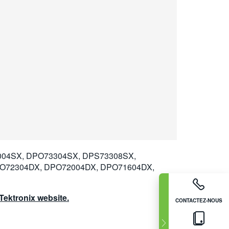
04SX, DPO73304SX, DPS73308SX,
O72304DX, DPO72004DX, DPO71604DX,
ektronix website.
CONTACTEZ-NOUS