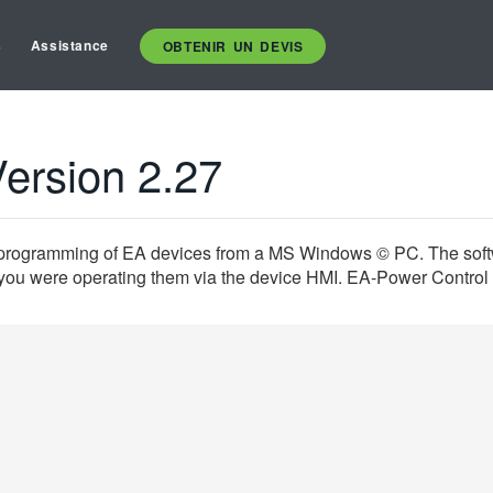
s
Assistance
OBTENIR UN DEVIS
ersion 2.27
 programming of EA devices from a MS Windows © PC. The softw
f you were operating them via the device HMI. EA-Power Control