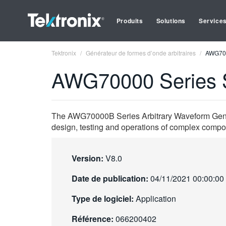
Produits
Solutions
Service
Tektronix
Générateur de formes d’onde arbitraires
AWG700
AWG70000 Series S
The AWG70000B Series Arbitrary Waveform Generat
design, testing and operations of complex comp
Version:
V8.0
Date de publication:
04/11/2021 00:00:00
Type de logiciel:
Application
Référence:
066200402