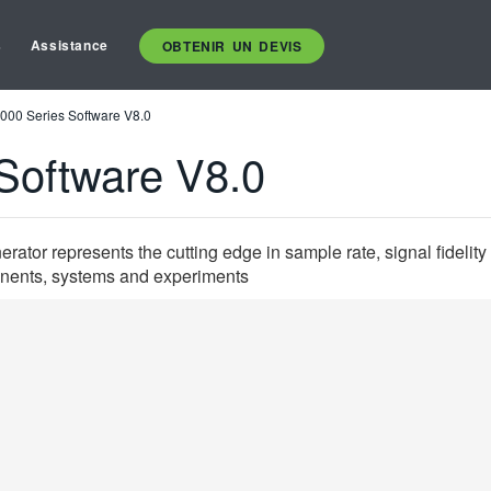
s
Assistance
OBTENIR UN DEVIS
00 Series Software V8.0
oftware V8.0
or represents the cutting edge in sample rate, signal fidelity
onents, systems and experiments