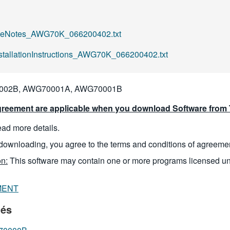
aseNotes_AWG70K_066200402.txt
nstallationInstructions_AWG70K_066200402.txt
02B, AWG70001A, AWG70001B
reement are applicable when you download Software from T
read more details.
downloading, you agree to the terms and conditions of agreeme
n:
This software may contain one or more programs licensed u
MENT
iés