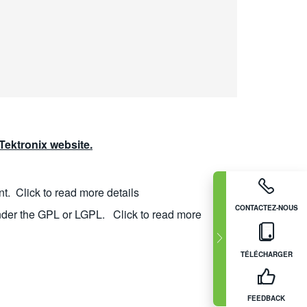
ektronix website.
nt.
Click to read more details
CONTACTEZ-NOUS
nder the GPL or LGPL.
Click to read more
TÉLÉCHARGER
FEEDBACK