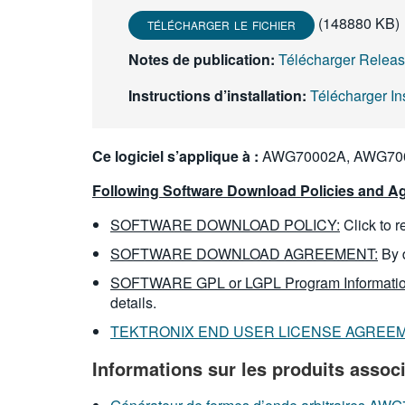
(148880 KB)
TÉLÉCHARGER LE FICHIER
Notes de publication:
Télécharger Rele
Instructions d’installation:
Télécharger I
Ce logiciel s’applique à :
AWG70002A, AWG700
Following Software Download Policies and Ag
SOFTWARE DOWNLOAD POLICY:
Click to 
SOFTWARE DOWNLOAD AGREEMENT:
By 
SOFTWARE GPL or LGPL Program Informatio
details.
TEKTRONIX END USER LICENSE AGREE
Informations sur les produits assoc