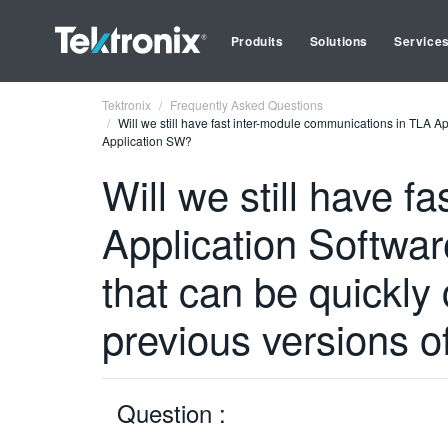
Produits
Solutions
Service
Tektronix
Frequently Asked Questions
Will we still have fast inter-module communications in TLA Ap
Application SW?
Will we still have 
Application Software
that can be quickl
previous versions o
Question :