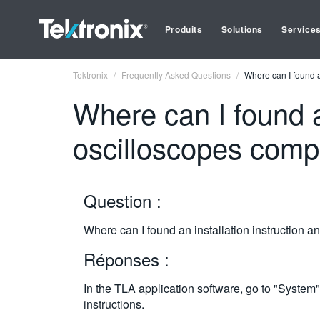
Produits
Solutions
Service
Tektronix
Frequently Asked Questions
Where can I found an
Where can I found a
oscilloscopes compat
Question :
Where can I found an installation instruction an
Réponses :
In the TLA application software, go to "System"
instructions.