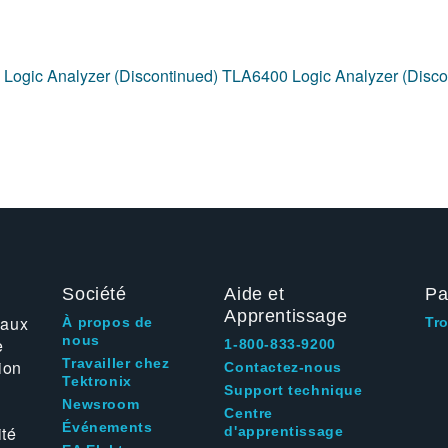
Logic Analyzer (Discontinued)
TLA6400 Logic Analyzer (Disco
Société
Aide et
Pa
Apprentissage
 aux
À propos de
Tr
nous
e
1-800-833-9200
Travailler chez
ion
Contactez-nous
Tektronix
Support technique
Newsroom
Centre
Événements
ité
d'apprentissage