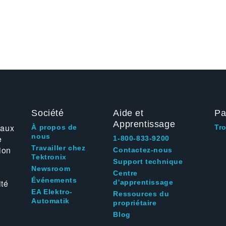
Société
Aide et
Pa
Apprentissage
 aux
À propos de
Tr
nous
e
1-800-833-9200
Travailler chez
ion
Contactez-nous
Tektronix
Support technique
Newsroom
Centre
Événements
ité
d'apprentissage
EA Elektro-
Ressources du
Automatik
propriétaire
Blog