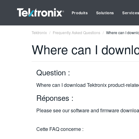
Produits
Solutions
Service
Tektronix
Frequently Asked Questions
Where can I downlo
Where can I downlo
Question :
Where can I download Tektronix product-relate
Réponses :
Please see our software and firmware downlo
Cette FAQ concerne :