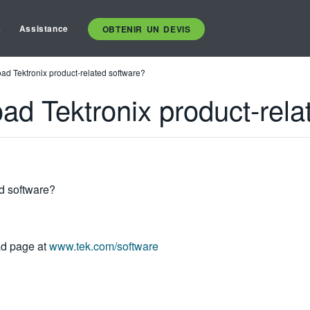
s
Assistance
OBTENIR UN DEVIS
ad Tektronix product-related software?
ad Tektronix product-rela
d software?
ad page at
www.tek.com/software