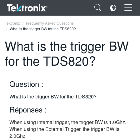
×
Tektronix
Frequently Asked Questions
What is the trigger BW for the TDS820?
What is the trigger BW
for the TDS820?
ENGLISH
FRANÇAIS
Question :
DEUTSCH
What is the trigger BW for the TDS820?
VIỆT NAM
Réponses :
简体中文
When using internal trigger, the trigger BW is 1.0Ghz.
日本語
When using the External Trigger, the trigger BW is
한국어
2.0Ghz.