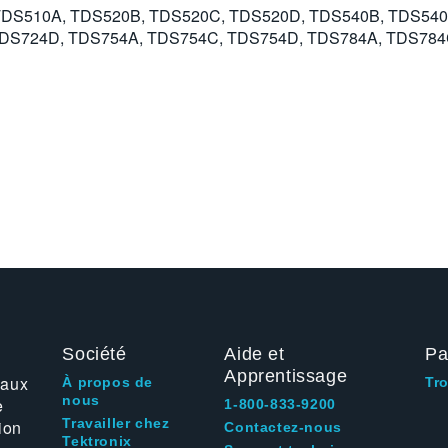
h the TDS510A, TDS520B, TDS520C, TDS520D, TDS540B, TDS
DS724D, TDS754A, TDS754C, TDS754D, TDS784A, TDS784
Société
Aide et
Pa
Apprentissage
 aux
À propos de
Tr
nous
e
1-800-833-9200
Travailler chez
ion
Contactez-nous
Tektronix