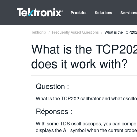
Produits
Solutions
Service
Tektronix
Frequently Asked Questions
What is the TCP202 
What is the TCP202
does it work with?
Question :
What is the TCP202 calibrator and what oscill
Réponses :
With some TDS oscilloscopes, you can compensat
displays the A_ symbol when the current probe