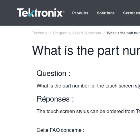
Produits
Solutions
Service
Tektronix
Frequently Asked Questions
What is the part nu
What is the part nu
Question :
What is the part number for the touch screen st
Réponses :
The touch screen stylus can be ordered from T
Cette FAQ concerne :