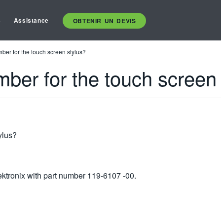
s
Assistance
OBTENIR UN DEVIS
mber for the touch screen stylus?
mber for the touch screen
ylus?
ektronix with part number 119-6107 -00.