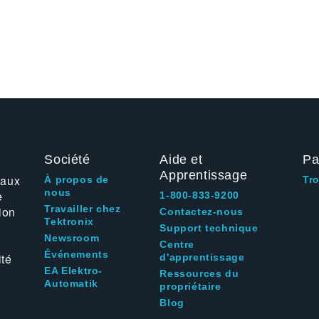
Société
Aide et
Pa
Apprentissage
 aux
À propos de
Tr
nous
e
1-800-833-9200
Travailler chez
ion
Contactez-nous
Tektronix
Support technique
Newsroom
Centre
Événements
ité
d'apprentissage
EA Elektro-
Ressources du
Automatik
propriétaire
Blog