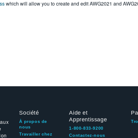
ss
which will allow you to create and edit AWG2021 and AWG20
Société
Aide et
Pa
Apprentissage
 aux
À propos de
Tr
nous
e
1-800-833-9200
Travailler chez
ion
Contactez-nous