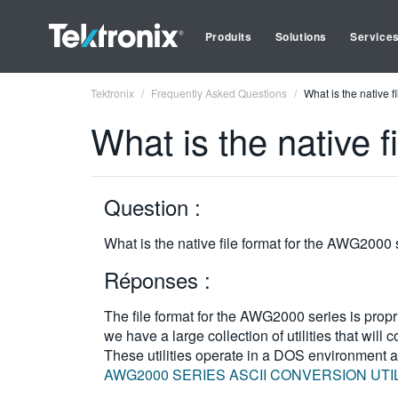
Produits
Solutions
Service
Tektronix
Frequently Asked Questions
What is the native 
What is the native 
Question :
What is the native file format for the AWG2000 
Réponses :
The file format for the AWG2000 series is propr
we have a large collection of utilities that wi
These utilities operate in a DOS environment
AWG2000 SERIES ASCII CONVERSION UTIL