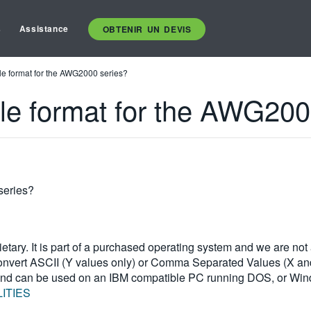
s
Assistance
OBTENIR UN DEVIS
file format for the AWG2000 series?
file format for the AWG20
series?
ietary. It is part of a purchased operating system and we are not
ll convert ASCII (Y values only) or Comma Separated Values (X and
 and can be used on an IBM compatible PC running DOS, or Wi
ITIES