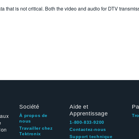
ta that is not critical. Both the video and audio for DTV transmi
Société
Aide et
Pa
Apprentissage
 aux
À propos de
Tr
nous
e
1-800-833-9200
Travailler chez
ion
Contactez-nous
Tektronix
Support technique