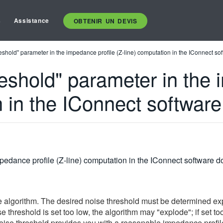
s
Assistance
OBTENIR UN DEVIS
shold" parameter in the impedance profile (Z-line) computation in the IConnect so
eshold" parameter in the 
n in the IConnect softwar
pedance profile (Z-line) computation in the IConnect software d
 Z-line algorithm. The desired noise threshold must be determined
se threshold is set too low, the algorithm may "explode"; if set to
 noise threshold provides you with a reasonable impedance prof