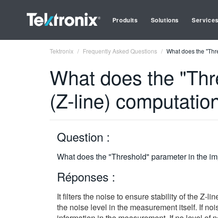
Produits
Solutions
Service
Tektronix
Frequently Asked Questions
What does the "Thre
What does the "Thr
(Z-line) computatio
Question :
What does the "Threshold" parameter in the im
Réponses :
It filters the noise to ensure stability of the
the noise level in the measurement itself. If noi
information in the measurement. If no level of