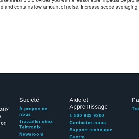
e and contains low amount of noise. Increase scope averaging i
Société
Aide et
Pa
Apprentissage
 aux
À propos de
Tr
nous
e
1-800-833-9200
Travailler chez
ion
Contactez-nous
Tektronix
Support technique
Newsroom
Centre