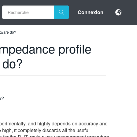
Connexion
ftware do?
impedance profile
e do?
o?
 experimentally, and highly depends on accuracy and
o high, it completely discards all the useful
ile for the DUT, review your measurement procedure,