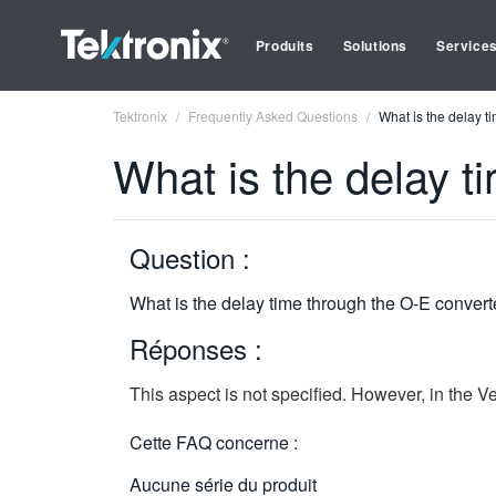
Produits
Solutions
Service
Tektronix
Frequently Asked Questions
What is the delay t
What is the delay t
Question :
What is the delay time through the O-E convert
Réponses :
This aspect is not specified. However, in the 
Cette FAQ concerne :
Aucune série du produit