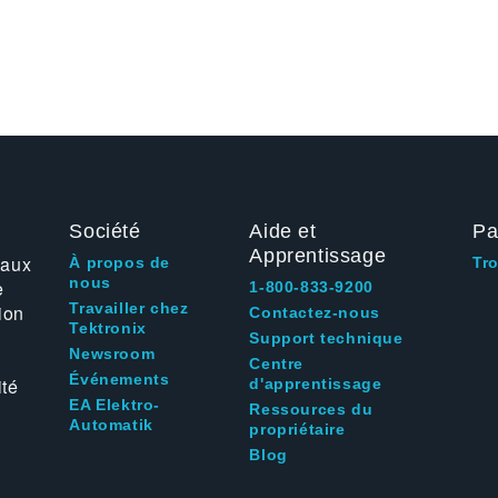
Société
Aide et
Pa
Apprentissage
 aux
À propos de
Tr
nous
e
1-800-833-9200
Travailler chez
ion
Contactez-nous
Tektronix
Support technique
Newsroom
Centre
Événements
ité
d'apprentissage
EA Elektro-
Ressources du
Automatik
propriétaire
Blog