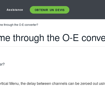
s
Assistance
OBTENIR UN DEVIS
ime through the O-E converter?
ime through the O-E conve
er?
Vertical Menu, the delay between channels can be zeroed out usi