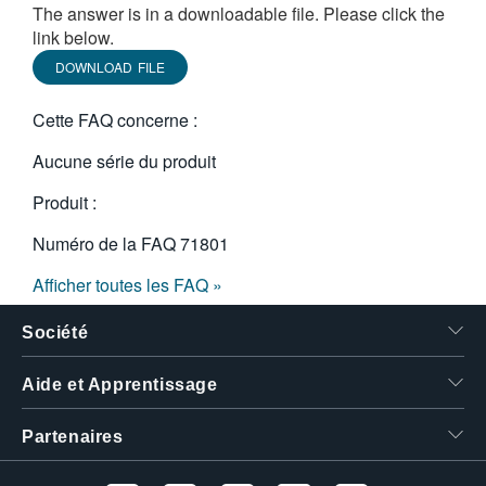
The answer is in a downloadable file. Please click the
繁體中文
link below.
DOWNLOAD FILE
Cette FAQ concerne :
Aucune série du produit
Produit :
Numéro de la FAQ
71801
Afficher toutes les FAQ »
Société
Aide et Apprentissage
Partenaires