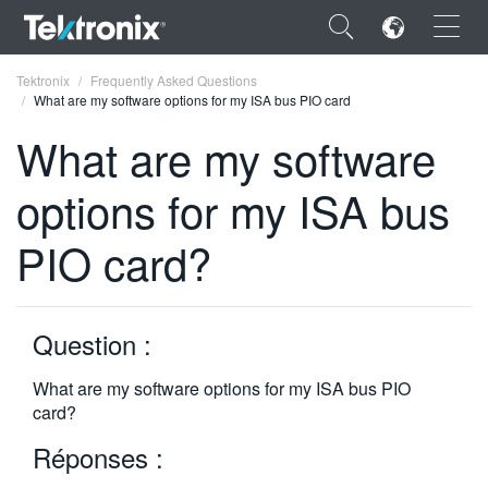
×
Tektronix
Frequently Asked Questions
What are my software options for my ISA bus PIO card
What are my software
options for my ISA bus
ENGLISH
PIO card?
FRANÇAIS
DEUTSCH
Question :
VIỆT NAM
简体中文
What are my software options for my ISA bus PIO
card?
日本語
Réponses :
한국어