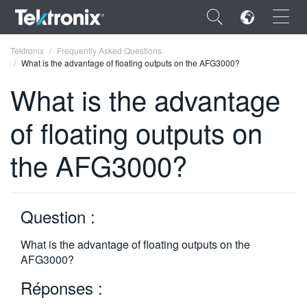
×
Tektronix
Frequently Asked Questions
What is the advantage of floating outputs on the AFG3000?
What is the advantage
of floating outputs on
ENGLISH
the AFG3000?
FRANÇAIS
DEUTSCH
Question :
VIỆT NAM
简体中文
What is the advantage of floating outputs on the
AFG3000?
日本語
Réponses :
한국어