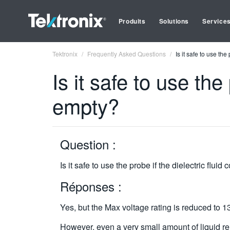
Produits
Solutions
Service
Tektronix
Frequently Asked Questions
Is it safe to use the
Is it safe to use the
empty?
Question :
Is it safe to use the probe if the dielectric fluid
Réponses :
Yes, but the Max voltage rating is reduced to 1
However, even a very small amount of liquid remai