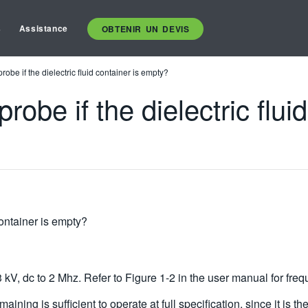
s
Assistance
OBTENIR UN DEVIS
 probe if the dielectric fluid container is empty?
 probe if the dielectric flui
 container is empty?
3 kV, dc to 2 Mhz. Refer to Figure 1-2 in the user manual for fr
ning is sufficient to operate at full specification, since it is th