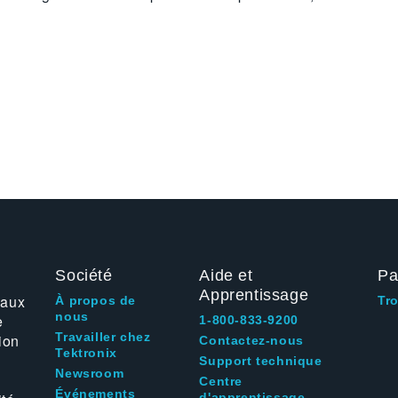
Société
Aide et
Pa
Apprentissage
 aux
À propos de
Tr
nous
e
1-800-833-9200
Travailler chez
ion
Contactez-nous
Tektronix
Support technique
Newsroom
Centre
Événements
d'apprentissage