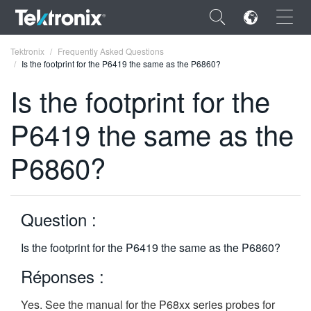
×
Tektronix
Frequently Asked Questions
Is the footprint for the P6419 the same as the P6860?
Is the footprint for the
P6419 the same as the
ENGLISH
P6860?
FRANÇAIS
DEUTSCH
Question :
VIỆT NAM
简体中文
Is the footprint for the P6419 the same as the P6860?
日本語
Réponses :
한국어
Yes. See the manual for the P68xx series probes for