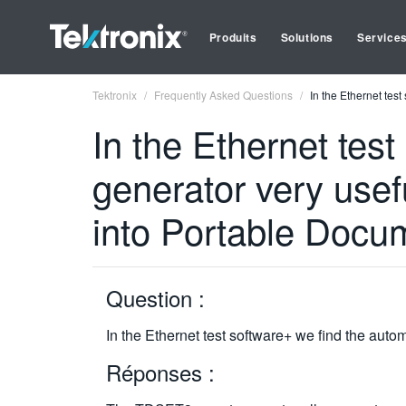
Produits
Solutions
Service
Tektronix
Frequently Asked Questions
In the Ethernet tes
In the Ethernet test
generator very usefu
into Portable Docu
Question :
In the Ethernet test software+ we find the auto
Réponses :