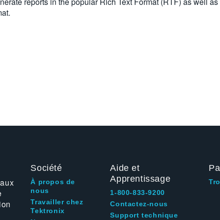
erate reports in the popular Rich Text Format (RTF) as well as
at.
Société
Aide et
Pa
Apprentissage
 aux
À propos de
Tr
nous
e
1-800-833-9200
Travailler chez
ion
Contactez-nous
Tektronix
Support technique