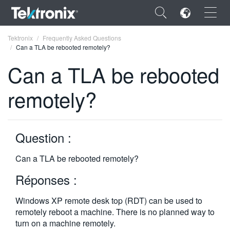
×
Tektronix
Frequently Asked Questions
Can a TLA be rebooted remotely?
Can a TLA be rebooted
remotely?
ENGLISH
FRANÇAIS
Question :
DEUTSCH
Can a TLA be rebooted remotely?
VIỆT NAM
Réponses :
简体中文
Windows XP remote desk top (RDT) can be used to
日本語
remotely reboot a machine. There is no planned way to
한국어
turn on a machine remotely.