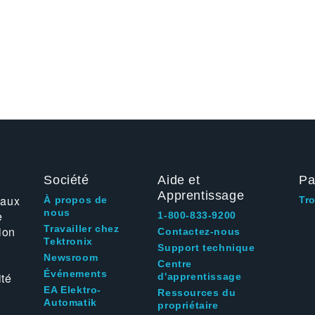
Société
Aide et
Pa
Apprentissage
 aux
À propos de
Tr
nous
e
1-800-833-9200
Travailler chez
ion
Contactez-nous
Tektronix
Support technique
Newsroom
Centre
Événements
ité
d'apprentissage
EA Elektro-
Ressources du
Automatik
propriétaire