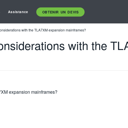
s
Assistance
OBTENIR UN DEVIS
considerations with the TLA7XM expansion mainframes?
considerations with the 
LA7XM expansion mainframes?