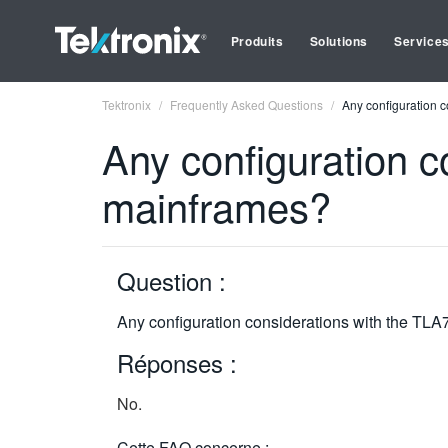
Produits
Solutions
Service
Tektronix
Frequently Asked Questions
Any configuration 
Any configuration 
mainframes?
Question :
Any configuration considerations with the T
Réponses :
No.
Cette FAQ concerne :