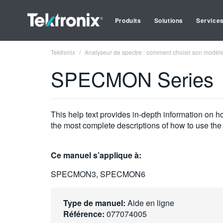
Produits
Solutions
Service
Tektronix
Analyseur de spectre : comment choisir son modèl
SPECMON Series
This help text provides in-depth information on
the most complete descriptions of how to use the
Ce manuel s’applique à:
SPECMON3, SPECMON6
Type de manuel:
Aide en ligne
Référence:
077074005