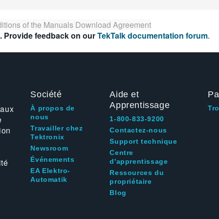
itions of the
Manuals Download Agreement
. Provide feedback on our
TekTalk documentation forum
.
Société
Aide et
Pa
Apprentissage
 aux
À propos de
Tr
nous
e
1-800-833-9200
Travailler chez
ion
Contactez-nous
Tektronix
Support technique
Newsroom
Centre
Événements
ité
d'apprentissage
EA Elektro-
Ressources du
Automatik
propriétaire
Blog