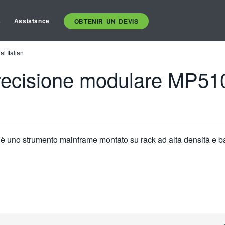
s
Assistance
OBTENIR UN DEVIS
l Italian
 precisione modulare MP5
 è uno strumento mainframe montato su rack ad alta densità e ba