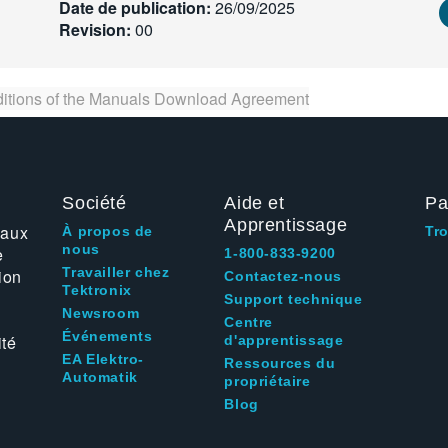
Date de publication:
26/09/2025
Revision:
00
itions of the
Manuals Download Agreement
Société
Aide et
Pa
Apprentissage
 aux
À propos de
Tr
nous
e
1-800-833-9200
Travailler chez
ion
Contactez-nous
Tektronix
Support technique
Newsroom
Centre
Événements
ité
d'apprentissage
EA Elektro-
Ressources du
Automatik
propriétaire
Blog