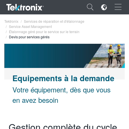
×
Tektronix
Services de réparation et d'étalonnage
Service Asset Management
Étalonnage géré pour le service sur le terrain
Devis pour services gérés
ENGLISH
FRANÇAIS
Equipements à la demande
DEUTSCH
Votre équipement, dès que vous
VIỆT NAM
en avez besoin
简体中文
日本語
Gestion complète du cycle
한국어