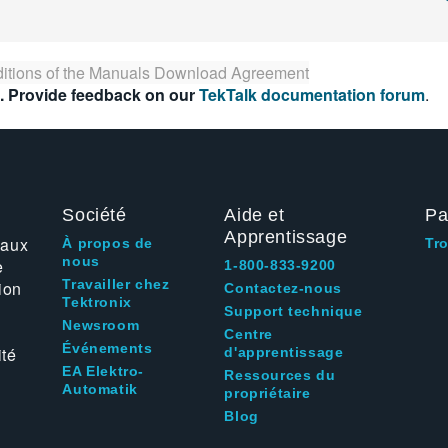
itions of the
Manuals Download Agreement
. Provide feedback on our
TekTalk documentation forum
.
Société
Aide et
Pa
Apprentissage
 aux
À propos de
Tr
nous
e
1-800-833-9200
Travailler chez
ion
Contactez-nous
Tektronix
Support technique
Newsroom
Centre
Événements
ité
d'apprentissage
EA Elektro-
Ressources du
Automatik
propriétaire
Blog