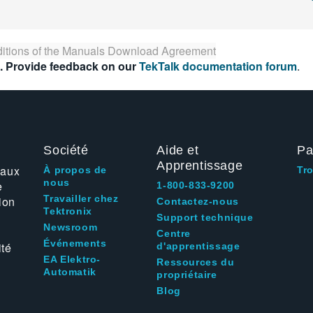
itions of the
Manuals Download Agreement
. Provide feedback on our
TekTalk documentation forum
.
Société
Aide et
Pa
Apprentissage
 aux
À propos de
Tr
nous
e
1-800-833-9200
Travailler chez
ion
Contactez-nous
Tektronix
Support technique
Newsroom
Centre
Événements
ité
d'apprentissage
EA Elektro-
Ressources du
Automatik
propriétaire
Blog