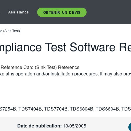
s
Assistance
OBTENIR UN DEVIS
 (Sink Test)
iance Test Software Ref
eference Card (Sink Test) Reference
plains operation and/or installation procedures. It may also pro
S7254B, TDS7404B, TDS7704B, TDS6804B, TDS6604B, TD
Date de publication:
13/05/2005