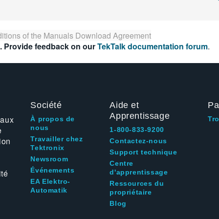
itions of the
Manuals Download Agreement
. Provide feedback on our
TekTalk documentation forum
.
Société
Aide et
Pa
Apprentissage
 aux
À propos de
Tr
nous
e
1-800-833-9200
Travailler chez
ion
Contactez-nous
Tektronix
Support technique
Newsroom
Centre
Événements
ité
d'apprentissage
EA Elektro-
Ressources du
Automatik
propriétaire
Blog