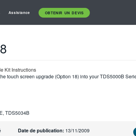
s
Assistance
OBTENIR UN DEVIS
18
Kit Instructions
 of the touch screen upgrade (Option 18) into your TDS5000B Seri
E, TDS5034B
é
Date de publication:
13/11/2009