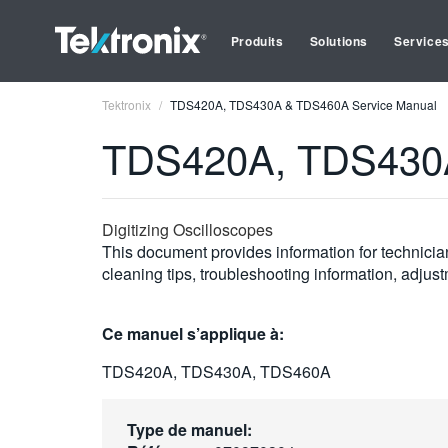
Produits
Solutions
Service
Tektronix
TDS420A, TDS430A & TDS460A Service Manual
TDS420A, TDS430A
Digitizing Oscilloscopes
This document provides information for technician
cleaning tips, troubleshooting information, adjus
Ce manuel s’applique à:
TDS420A, TDS430A, TDS460A
Type de manuel: