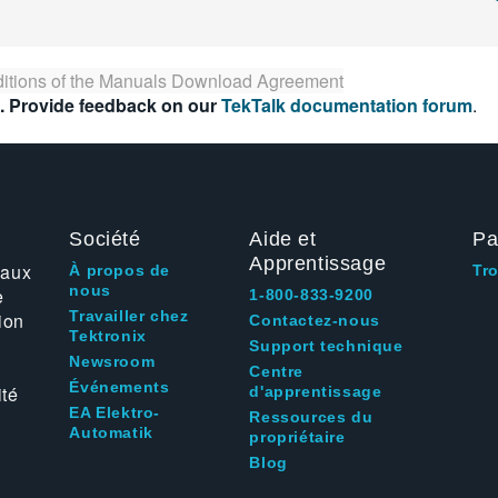
itions of the
Manuals Download Agreement
. Provide feedback on our
TekTalk documentation forum
.
Société
Aide et
Pa
Apprentissage
 aux
À propos de
Tr
nous
e
1-800-833-9200
Travailler chez
ion
Contactez-nous
Tektronix
Support technique
Newsroom
Centre
Événements
ité
d'apprentissage
EA Elektro-
Ressources du
Automatik
propriétaire
Blog