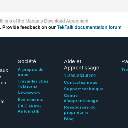
itions of the
Manuals Download Agreement
. Provide feedback on our
TekTalk documentation forum
.
Société
Aide et
Pa
Apprentissage
 aux
À propos de
Tr
nous
e
1-800-833-9200
Travailler chez
ion
Contactez-nous
Tektronix
Support technique
Newsroom
Centre
Événements
ité
d'apprentissage
EA Elektro-
Ressources du
Automatik
propriétaire
Blog