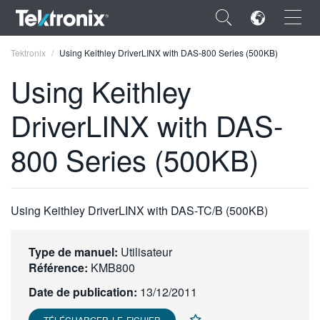
×
Tektronix
Using Keithley DriverLINX with DAS-800 Series (500KB)
Using Keithley
DriverLINX with DAS-
ENGLISH
800 Series (500KB)
FRANÇAIS
DEUTSCH
Using Keithley DriverLINX with DAS-TC/B (500KB)
VIỆT NAM
简体中文
Type de manuel:
Utilisateur
Référence:
KMB800
日本語
Date de publication:
13/12/2011
한국어
TÉLÉCHARGER LE FICHIER