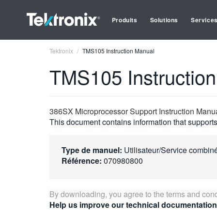
Produits
Solutions
Service
Tektronix
TMS105 Instruction Manual
TMS105 Instructio
386SX Microprocessor Support Instruction Manu
This document contains information that supports 
Type de manuel:
Utilisateur/Service combin
Référence:
070980800
By downloading, you agree to the terms and cond
Help us improve our technical documentation