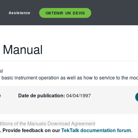
s
Assistance
OBTENIR UN DEVIS
n Manual
al
basic instrument operation as well as how to service to the mod
é
Date de publication:
04/04/1997
itions of the
Manuals Download Agreement
. Provide feedback on our
TekTalk documentation forum
.