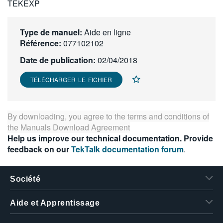
TEKEXP
繁體中文
Type de manuel:
Aide en ligne
Référence:
077102102
Date de publication:
02/04/2018
TÉLÉCHARGER LE FICHIER
By downloading, you agree to the terms and conditions of
the
Manuals Download Agreement
Help us improve our technical documentation. Provide
feedback on our
TekTalk documentation forum
.
Société
Aide et Apprentissage