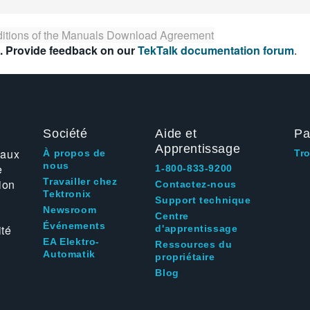
itions of the
Manuals Download Agreement
. Provide feedback on our
TekTalk documentation forum
.
Société
Aide et
Pa
Apprentissage
 aux
À propos de
Tr
nous
e
1-800-833-9200
Travailler chez
ion
Contactez-nous
Tektronix
Support technique
Newsroom
Centre
Événements
ité
d'apprentissage
EA Elektro-
Ressources du
Automatik
propriétaire
Blog