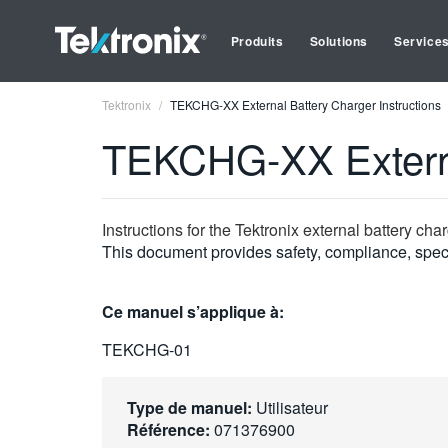
Produits
Solutions
Service
Tektronix
TEKCHG-XX External Battery Charger Instructions
TEKCHG-XX External
Instructions for the Tektronix external battery cha
This document provides safety, compliance, specif
Ce manuel s’applique à:
TEKCHG-01
Type de manuel:
Utilisateur
Référence:
071376900