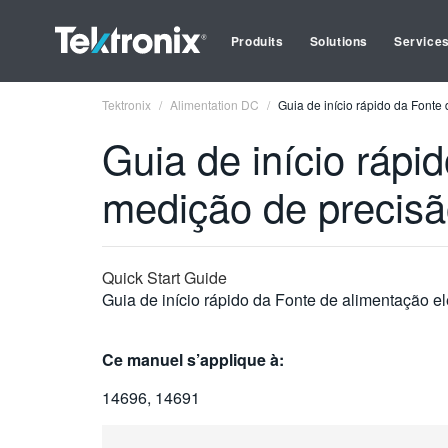
Produits
Solutions
Service
Tektronix
Alimentation DC
Guia de início rápido da Fonte
Guia de início rápi
medição de precisã
Quick Start Guide
Guia de início rápido da Fonte de alimentação e
Ce manuel s’applique à:
14696, 14691