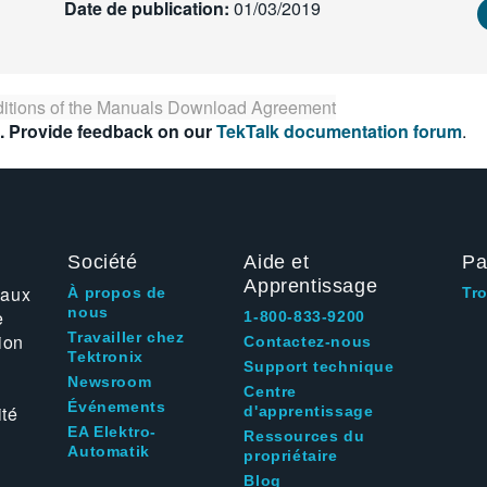
Date de publication:
01/03/2019
itions of the
Manuals Download Agreement
. Provide feedback on our
TekTalk documentation forum
.
Société
Aide et
Pa
Apprentissage
 aux
À propos de
Tr
nous
e
1-800-833-9200
Travailler chez
ion
Contactez-nous
Tektronix
Support technique
Newsroom
Centre
Événements
ité
d'apprentissage
EA Elektro-
Ressources du
Automatik
propriétaire
Blog