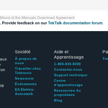
itions of the
Manuals Download Agreement
. Provide feedback on our
TekTalk documentation forum
.
Société
Aide et
Pa
Apprentissage
 aux
À propos de
Tr
nous
e
1-800-833-9200
Travailler chez
ion
Contactez-nous
Tektronix
Support technique
Newsroom
Centre
Événements
ité
d'apprentissage
EA Elektro-
Ressources du
Automatik
propriétaire
Blog