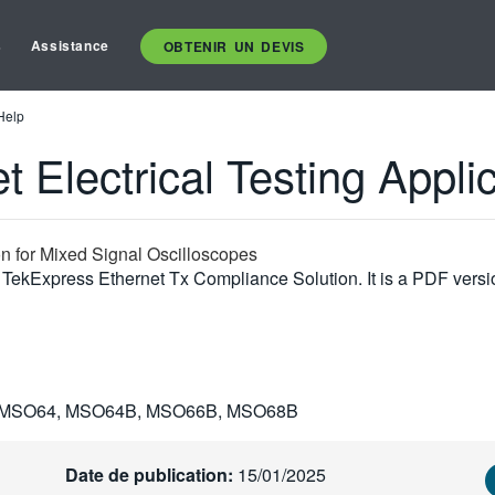
s
Assistance
OBTENIR UN DEVIS
 Help
 Electrical Testing Appli
on for Mixed Signal Oscilloscopes
TekExpress Ethernet Tx Compliance Solution. It is a PDF versio
 MSO64, MSO64B, MSO66B, MSO68B
Date de publication:
15/01/2025