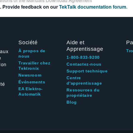
itions of the
Manuals Download Agreement
. Provide feedback on our
TekTalk documentation forum
.
Société
Aide et
Pa
Apprentissage
 aux
À propos de
Tr
nous
e
1-800-833-9200
Travailler chez
ion
Contactez-nous
Tektronix
Support technique
Newsroom
Centre
Événements
ité
d'apprentissage
EA Elektro-
Ressources du
Automatik
propriétaire
Blog