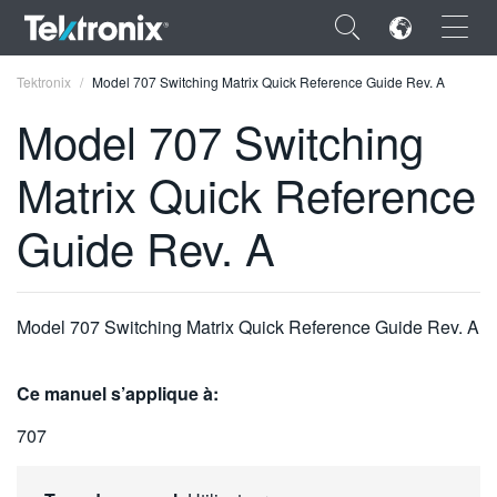
×
Tektronix
Model 707 Switching Matrix Quick Reference Guide Rev. A
Model 707 Switching
Matrix Quick Reference
ENGLISH
Guide Rev. A
FRANÇAIS
DEUTSCH
Model 707 Switching Matrix Quick Reference Guide Rev. A
VIỆT NAM
简体中文
Ce manuel s’applique à:
日本語
707
한국어