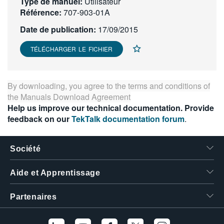
Type de manuel:
Utilisateur
繁體中文
Référence:
707-903-01A
Date de publication:
17/09/2015
TÉLÉCHARGER LE FICHIER
By downloading, you agree to the terms and conditions of
the
Manuals Download Agreement
Help us improve our technical documentation. Provide
feedback on our
TekTalk documentation forum
.
Société
Aide et Apprentissage
Partenaires