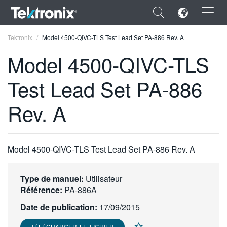
×
Tektronix
Model 4500-QIVC-TLS Test Lead Set PA-886 Rev. A
Model 4500-QIVC-TLS
Test Lead Set PA-886
ENGLISH
Rev. A
FRANÇAIS
DEUTSCH
Model 4500-QIVC-TLS Test Lead Set PA-886 Rev. A
VIỆT NAM
简体中文
Type de manuel:
Utilisateur
Référence:
PA-886A
日本語
Date de publication:
17/09/2015
한국어
TÉLÉCHARGER LE FICHIER