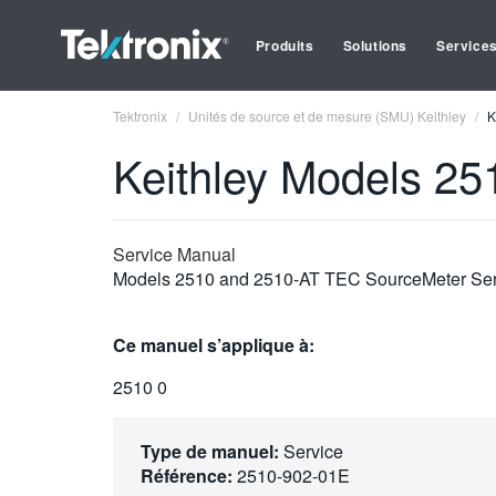
Produits
Solutions
Service
Tektronix
Unités de source et de mesure (SMU) Keithley
K
Keithley Models 2
Service Manual
Models 2510 and 2510-AT TEC SourceMeter Ser
Ce manuel s’applique à:
2510 0
Type de manuel:
Service
Référence:
2510-902-01E