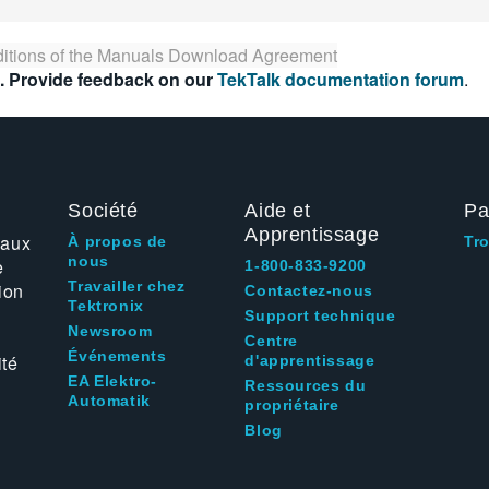
itions of the
Manuals Download Agreement
. Provide feedback on our
TekTalk documentation forum
.
Société
Aide et
Pa
Apprentissage
 aux
À propos de
Tr
nous
e
1-800-833-9200
Travailler chez
ion
Contactez-nous
Tektronix
Support technique
Newsroom
Centre
Événements
ité
d'apprentissage
EA Elektro-
Ressources du
Automatik
propriétaire
Blog