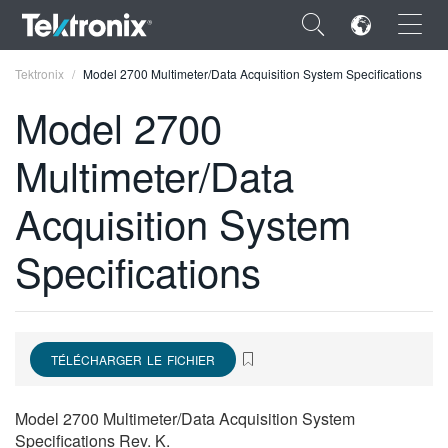
×
Tektronix
Model 2700 Multimeter/Data Acquisition System Specifications
Model 2700
Multimeter/Data
ENGLISH
Acquisition System
FRANÇAIS
Specifications
DEUTSCH
VIỆT NAM
简体中文
TÉLÉCHARGER LE FICHIER
日本語
Model 2700 Multimeter/Data Acquisition System
한국어
Specifications Rev. K.